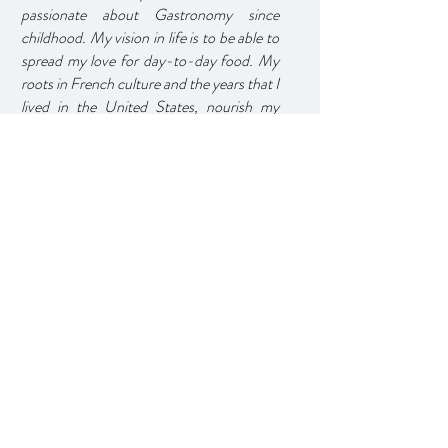
passionate about Gastronomy since
childhood. My vision in life is to be able to
spread my love for day-to-day food. My
roots in French culture and the years that I
lived in the United States, nourish my
recipes with different influences.
I have worked on many projects, with
publishers making books and magazines,
for companies in the food sector, in
filming commercials, giving workshops,
demonstrations and in front of the
cameras on Canal Cocina, Cuatro, TVE1
programs, which have given me a lot of
adaptability.
I have currently created a production
company that offers end-to-end
management of food-related advertising
contents. In collaboration with renowned