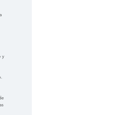
a 
 y 
. 
 
de 
as 